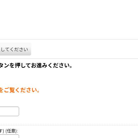
択してください
タンを押してお進みください。
。
をご覧ください。
す)
(任意)
: