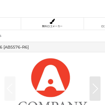
無料ロゴメーカー
ロ
6
6
[
AB5576-R6
]