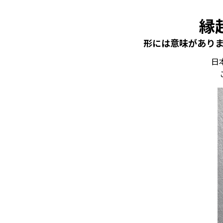
縁
形には意味があり
日