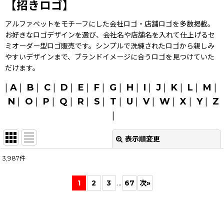
【招きロゴ】
アルファベットをモチーフにした会社ロゴ・店舗ロゴを多数掲載。
お好きなロゴデザインを選び、会社名や店舗名を入れて仕上げるセ
ミオーダー型ロゴ販売です。シンプルで洗練されたロゴから親しみ
やすいデザインまで、ブランドイメージに合うロゴを見つけていた
だけます。
|
A
|
B
|
C
|
D
|
E
|
F
|
G
|
H
|
I
|
J
|
K
|
L
|
M
|
N
|
O
|
P
|
Q
|
R
|
S
|
T
|
U
|
V
|
W
|
X
|
Y
|
Z
|
表示順変更
閉じる
3,987
件
表示数
:
1
2
3
...
67
次
»
並び順
:
絞り込む