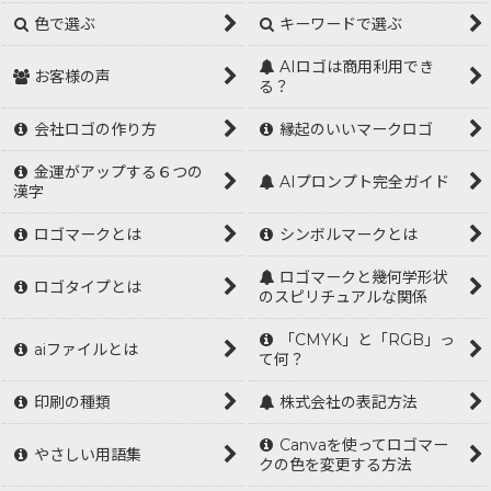
色で選ぶ
キーワードで選ぶ
AIロゴは商用利用でき
お客様の声
る？
会社ロゴの作り方
縁起のいいマークロゴ
金運がアップする６つの
AIプロンプト完全ガイド
漢字
ロゴマークとは
シンボルマークとは
ロゴマークと幾何学形状
ロゴタイプとは
のスピリチュアルな関係
「CMYK」と「RGB」っ
aiファイルとは
て何？
印刷の種類
株式会社の表記方法
Canvaを使ってロゴマー
やさしい用語集
クの色を変更する方法