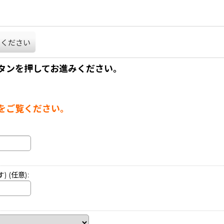
てください
タンを押してお進みください。
。
をご覧ください。
す)
(任意)
: