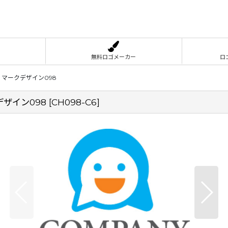
無料ロゴメーカー
ロ
マークデザイン098
ザイン098
[
CH098-C6
]