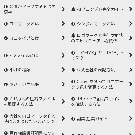
金運がアップする６つの
AIプロンプト完全ガイド
漢字
ロゴマークとは
シンボルマークとは
ロゴマークと幾何学形状
ロゴタイプとは
のスピリチュアルな関係
「CMYK」と「RGB」っ
aiファイルとは
て何？
印刷の種類
株式会社の表記方法
Canvaを使ってロゴマー
やさしい用語集
クの色を変更する方法
ZIP形式の圧縮ファイル
iPhoneで納品ファイル
を展開する方法
を確認する方法
会社のロゴマークを作る
副業•起業ガイド
時に気をつけたいこと５つ
著作権譲渡証明書につい