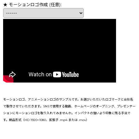
★ モーションロゴ作成
(任意)
:
モーションロゴ、アニメーションロゴのサンプルです。お選びいただいたロゴマークと会社名
で製作させていただきます。SNSで使用する動画、ホームページのオープニング、プレゼンテー
ションにモーションロゴを取り入れてみませんか。インパクトの強いより印象に残る手法で
す。納品形式（HD 1920×1080、拡張子 .mp4 または .mov）