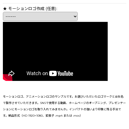
★ モーションロゴ作成
(任意)
:
モーションロゴ、アニメーションロゴのサンプルです。お選びいただいたロゴマークと会社名
で製作させていただきます。SNSで使用する動画、ホームページのオープニング、プレゼンテー
ションにモーションロゴを取り入れてみませんか。インパクトの強いより印象に残る手法で
す。納品形式（HD 1920×1080、拡張子 .mp4 または .mov）