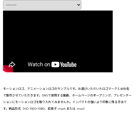
モーションロゴ、アニメーションロゴのサンプルです。お選びいただいたロゴマークと会社名
で製作させていただきます。SNSで使用する動画、ホームページのオープニング、プレゼンテー
ションにモーションロゴを取り入れてみませんか。インパクトの強いより印象に残る手法で
す。納品形式（HD 1920×1080、拡張子 .mp4 または .mov）