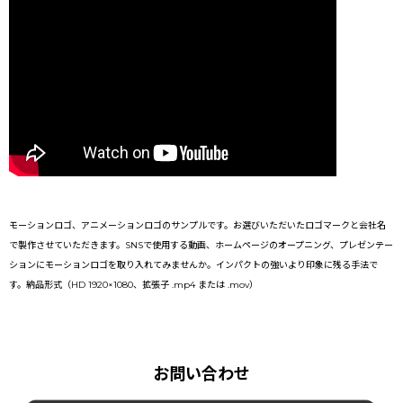
モーションロゴ、アニメーションロゴのサンプルです。お選びいただいたロゴマークと会社名
で製作させていただきます。SNSで使用する動画、ホームページのオープニング、プレゼンテー
ションにモーションロゴを取り入れてみませんか。インパクトの強いより印象に残る手法で
す。納品形式（HD 1920×1080、拡張子 .mp4 または .mov）
お問い合わせ