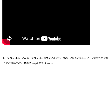
モーションロゴ、アニメーションロゴのサンプルです。お選びいただいたロゴマークと会社名で製
（HD 1920×1080、拡張子 .mp4 または .mov）