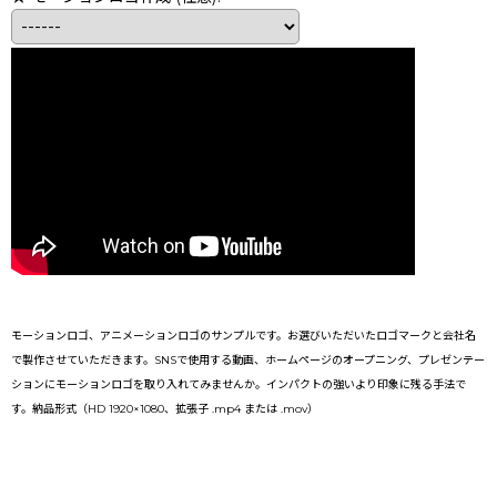
モーションロゴ、アニメーションロゴのサンプルです。お選びいただいたロゴマークと会社名
で製作させていただきます。SNSで使用する動画、ホームページのオープニング、プレゼンテー
ションにモーションロゴを取り入れてみませんか。インパクトの強いより印象に残る手法で
す。納品形式（HD 1920×1080、拡張子 .mp4 または .mov）