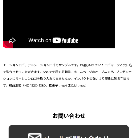
モーションロゴ、アニメーションロゴのサンプルです。お選びいただいたロゴマークと会社名
で製作させていただきます。SNSで使用する動画、ホームページのオープニング、プレゼンテー
ションにモーションロゴを取り入れてみませんか。インパクトの強いより印象に残る手法で
す。納品形式（HD 1920×1080、拡張子 .mp4 または .mov）
お問い合わせ