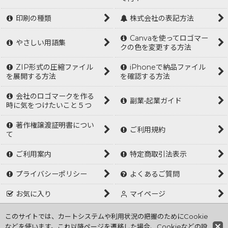
印刷の種類
株式会社の表記方法
Canvaを使ってロゴマー
やさしい用語集
クの色を変更する方法
ZIP形式の圧縮ファイル
iPhoneで納品ファイル
を展開する方法
を確認する方法
会社のロゴマークを作る
副業•起業ガイド
時に気をつけたいこと５つ
著作権譲渡証明書につい
ご利用規約
て
ご利用案内
特定商取引法表示
プライバシーポリシー
よくあるご質問
お気に入り
マイページ
ログイン
このサイトでは、カートシステムや利用状況の把握のためにCookie
などを使います。これ以降ページを遷移した場合、Cookieなどの設