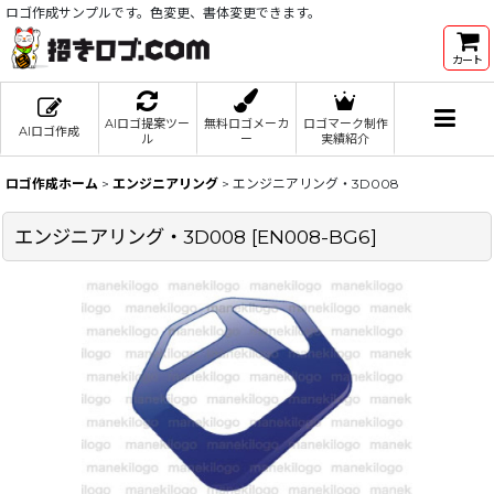
ロゴ作成サンプルです。色変更、書体変更できます。
カート
AIロゴ提案ツー
無料ロゴメーカ
ロゴマーク制作
AIロゴ作成
ル
ー
実績紹介
ロゴ作成ホーム
>
エンジニアリング
>
エンジニアリング・3D008
エンジニアリング・3D008
[
EN008-BG6
]