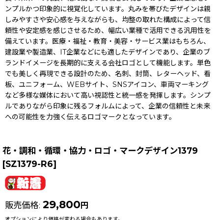
ンプルかつ印象的に視覚化しています。丸みを帯びたデザインは親
しみやすさや安心感を与えながらも、均整の取れた構成によって信
頼性や安定感を感じさせるため、幅広い業種で活用できる汎用性を
備えています。医療・福祉・教育・美容・サービス業はもちろん、
建設業や製造業、IT企業などにも適したデザインであり、企業のブ
ランドイメージを長期的に支える会社ロゴとして機能します。単色
でも美しく再現できる設計のため、名刺、封筒、レターヘッド、看
板、ユニフォーム、WEBサイト、SNSアイコン、車両マーキング
など多様な媒体において高い視認性と統一感を発揮します。シンプ
ルでありながら印象に残るフォルムによって、企業の信頼性と未来
への可能性を力強く伝えるロゴマークとなっています。
花・調和・循環・協力・ロゴ・マークデザイン1379
[
SZ1379-R6
]
29,800
販売価格
:
円
オプションにより価格が変わる場合もあります。