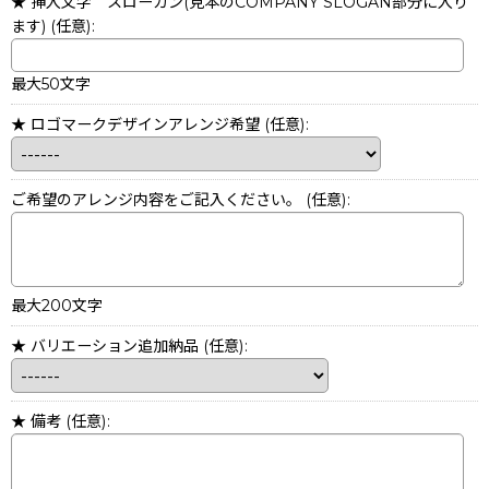
★ 挿入文字 スローガン(見本のCOMPANY SLOGAN部分に入り
ます)
(任意)
:
最大50文字
★ ロゴマークデザインアレンジ希望
(任意)
:
ご希望のアレンジ内容をご記入ください。
(任意)
:
最大200文字
★ バリエーション追加納品
(任意)
:
★ 備考
(任意)
: