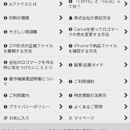
「CMYK」と「RGB」っ
aiファイルとは
て何？
印刷の種類
株式会社の表記方法
Canvaを使ってロゴマー
やさしい用語集
クの色を変更する方法
ZIP形式の圧縮ファイル
iPhoneで納品ファイル
を展開する方法
を確認する方法
会社のロゴマークを作る
副業•起業ガイド
時に気をつけたいこと５つ
著作権譲渡証明書につい
ご利用規約
て
ご利用案内
特定商取引法表示
プライバシーポリシー
よくあるご質問
お気に入り
マイページ
ログイン