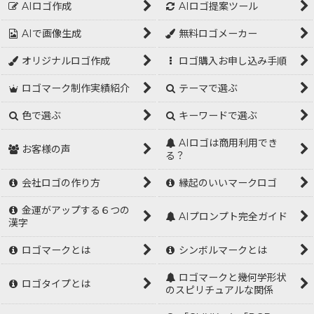
AIロゴ作成
AIロゴ提案ツール
AIで画像生成
無料ロゴメーカー
オリジナルロゴ作成
ロゴ購入お申し込み手順
ロゴマーク制作実績紹介
テーマで選ぶ
色で選ぶ
キーワードで選ぶ
AIロゴは商用利用でき
お客様の声
る？
会社ロゴの作り方
縁起のいいマークロゴ
金運がアップする６つの
AIプロンプト完全ガイド
漢字
ロゴマークとは
シンボルマークとは
ロゴマークと幾何学形状
ロゴタイプとは
のスピリチュアルな関係