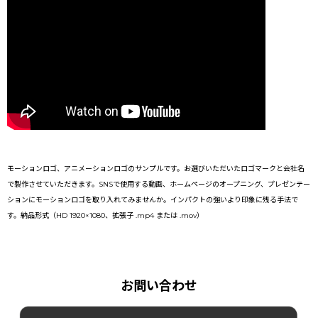
モーションロゴ、アニメーションロゴのサンプルです。お選びいただいたロゴマークと会社名
で製作させていただきます。SNSで使用する動画、ホームページのオープニング、プレゼンテー
ションにモーションロゴを取り入れてみませんか。インパクトの強いより印象に残る手法で
す。納品形式（HD 1920×1080、拡張子 .mp4 または .mov）
お問い合わせ