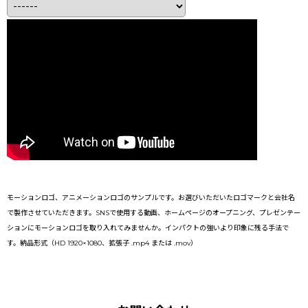
モーションロゴ、アニメーションロゴのサンプルです。お選びいただいたロゴマークと会社名
で製作させていただきます。SNSで使用する動画、ホームページのオープニング、プレゼンテー
ションにモーションロゴを取り入れてみませんか。インパクトの強いより印象に残る手法で
す。納品形式（HD 1920×1080、拡張子 .mp4 または .mov）