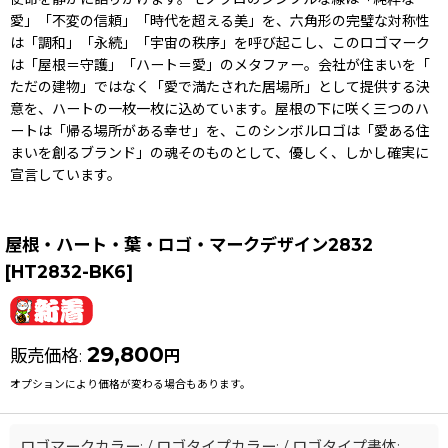
愛」「不変の信頼」「時代を超える美」を、六角形の完璧な対称性
は「調和」「永続」「宇宙の秩序」を呼び起こし、このロゴマーク
は「屋根＝守護」「ハート＝愛」のメタファー。会社が住まいを「
ただの建物」ではなく「愛で満たされた居場所」として提供する決
意を、ハートの一枚一枚に込めています。屋根の下に咲く三つのハ
ートは「帰る場所がある幸せ」を、このシンボルロゴは「愛ある住
まいを創るブランド」の魂そのものとして、優しく、しかし確実に
宣言しています。
屋根・ハート・葉・ロゴ・マークデザイン2832
[
HT2832-BK6
]
29,800
販売価格
:
円
オプションにより価格が変わる場合もあります。
ロゴマークカラー:
/
ロゴタイプカラー:
/
ロゴタイプ書体: