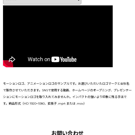
モーションロゴ、アニメーションロゴのサンプルです。お選びいただいたロゴマークと会社名
で製作させていただきます。SNSで使用する動画、ホームページのオープニング、プレゼンテー
ションにモーションロゴを取り入れてみませんか。インパクトの強いより印象に残る手法で
す。納品形式（HD 1920×1080、拡張子 .mp4 または .mov）
お問い合わせ