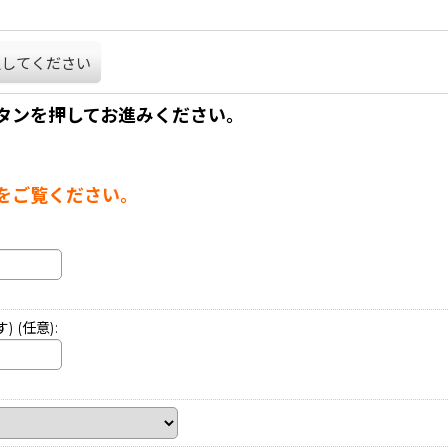
択してください
タンを押してお進みください。
。
をご覧ください。
す)
(任意)
: