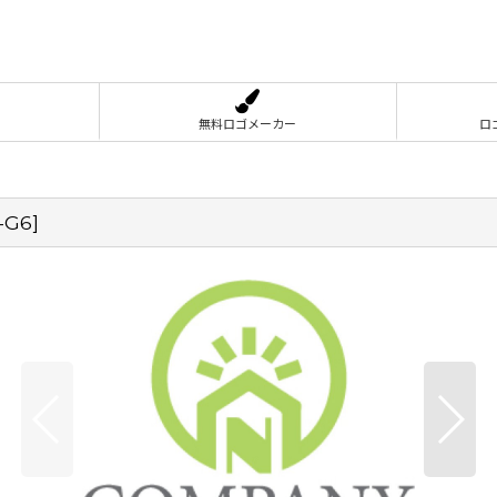
無料ロゴメーカー
ロ
-G6
]