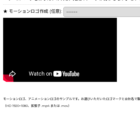
★ モーションロゴ作成
(任意)
:
モーションロゴ、アニメーションロゴのサンプルです。お選びいただいたロゴマークと会社名で製
（HD 1920×1080、拡張子 .mp4 または .mov）