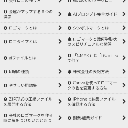
会社ロゴの作り方
縁起のいいマークロゴ
金運がアップする６つの
AIプロンプト完全ガイド
漢字
ロゴマークとは
シンボルマークとは
ロゴマークと幾何学形状
ロゴタイプとは
のスピリチュアルな関係
「CMYK」と「RGB」っ
aiファイルとは
て何？
印刷の種類
株式会社の表記方法
Canvaを使ってロゴマー
やさしい用語集
クの色を変更する方法
ZIP形式の圧縮ファイル
iPhoneで納品ファイル
を展開する方法
を確認する方法
会社のロゴマークを作る
副業•起業ガイド
時に気をつけたいこと５つ