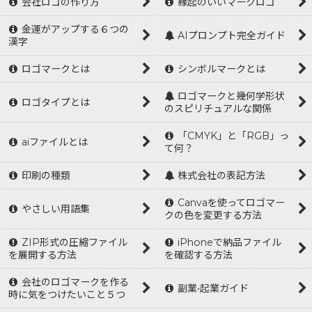
会社ロゴの作り方
縁起のいいマークロゴ
金運がアップする６つの
AIプロンプト完全ガイド
漢字
ロゴマークとは
シンボルマークとは
ロゴマークと幾何学形状
ロゴタイプとは
のスピリチュアルな関係
「CMYK」と「RGB」っ
aiファイルとは
て何？
印刷の種類
株式会社の表記方法
Canvaを使ってロゴマー
やさしい用語集
クの色を変更する方法
ZIP形式の圧縮ファイル
iPhoneで納品ファイル
を展開する方法
を確認する方法
会社のロゴマークを作る
副業•起業ガイド
時に気をつけたいこと５つ