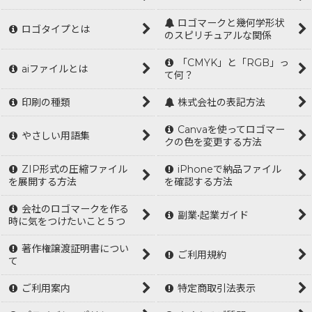
ロゴマークと幾何学形状
ロゴタイプとは
のスピリチュアルな関係
「CMYK」と「RGB」っ
aiファイルとは
て何？
印刷の種類
株式会社の表記方法
Canvaを使ってロゴマー
やさしい用語集
クの色を変更する方法
ZIP形式の圧縮ファイル
iPhoneで納品ファイル
を展開する方法
を確認する方法
会社のロゴマークを作る
副業•起業ガイド
時に気をつけたいこと５つ
著作権譲渡証明書につい
ご利用規約
て
ご利用案内
特定商取引法表示