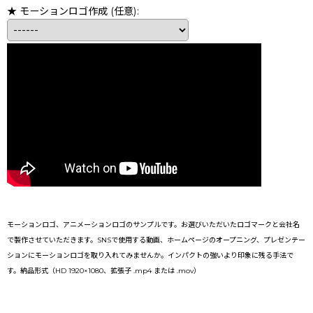
★ モーションロゴ作成
(任意)
:
モーションロゴ、アニメーションロゴのサンプルです。お選びいただいたロゴマークと会社名
で製作させていただきます。SNSで使用する動画、ホームページのオープニング、プレゼンテー
ションにモーションロゴを取り入れてみませんか。インパクトの強いより印象に残る手法で
す。納品形式（HD 1920×1080、拡張子 .mp4 または .mov）