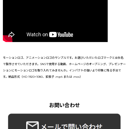
モーションロゴ、アニメーションロゴのサンプルです。お選びいただいたロゴマークと会社名
で製作させていただきます。SNSで使用する動画、ホームページのオープニング、プレゼンテー
ションにモーションロゴを取り入れてみませんか。インパクトの強いより印象に残る手法で
す。納品形式（HD 1920×1080、拡張子 .mp4 または .mov）
お問い合わせ