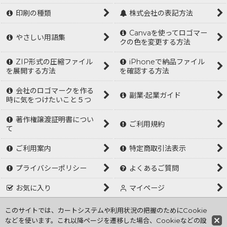
印刷の種類
株式会社の表記方法
Canvaを使ってロゴマー
やさしい用語集
クの色を変更する方法
ZIP形式の圧縮ファイル
iPhoneで納品ファイル
を展開する方法
を確認する方法
会社のロゴマークを作る
副業•起業ガイド
時に気をつけたいこと５つ
著作権譲渡証明書につい
ご利用規約
て
ご利用案内
特定商取引法表示
プライバシーポリシー
よくあるご質問
お気に入り
マイページ
ログイン
このサイトでは、カートシステムや利用状況の把握のためにCookie
などを使います。これ以降ページを遷移した場合、Cookieなどの設