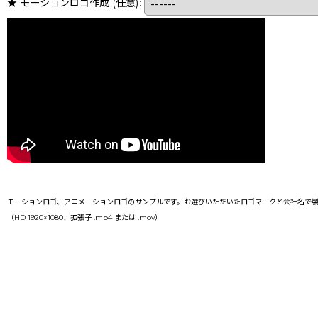
★ モーションロゴ作成
(任意)
:
モーションロゴ、アニメーションロゴのサンプルです。お選びいただいたロゴマークと会社名で製
（HD 1920×1080、拡張子 .mp4 または .mov）