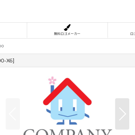
無料ロゴメーカー
ロ
00
00-X6
]