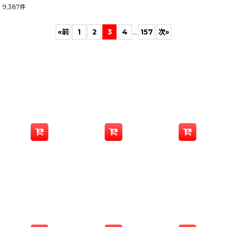
9,387
件
表示数
:
«
前
1
2
3
4
...
157
次
»
並び順
:
絞り込む