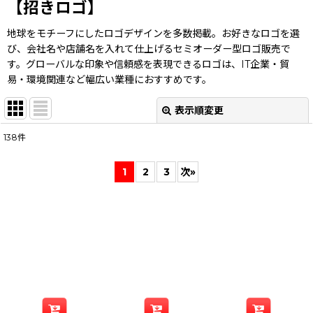
【招きロゴ】
地球をモチーフにしたロゴデザインを多数掲載。お好きなロゴを選
び、会社名や店舗名を入れて仕上げるセミオーダー型ロゴ販売で
す。グローバルな印象や信頼感を表現できるロゴは、IT企業・貿
易・環境関連など幅広い業種におすすめです。
表示順変更
閉じる
138
件
表示数
:
1
2
3
次
»
並び順
:
絞り込む