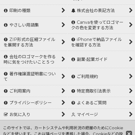
印刷の種類
株式会社の表記方法
Canvaを使ってロゴマー
やさしい用語集
クの色を変更する方法
ZIP形式の圧縮ファイル
iPhoneで納品ファイル
を展開する方法
を確認する方法
会社のロゴマークを作る
副業•起業ガイド
時に気をつけたいこと５つ
著作権譲渡証明書につい
ご利用規約
て
ご利用案内
特定商取引法表示
プライバシーポリシー
よくあるご質問
お気に入り
マイページ
ログイン
このサイトでは、カートシステムや利用状況の把握のためにCookie
などを使います。これ以降ページを遷移した場合、Cookieなどの設