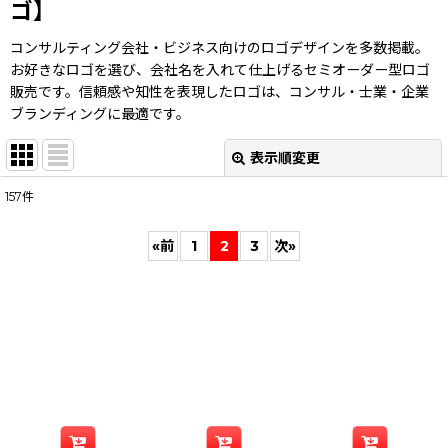
ゴ】
コンサルティング会社・ビジネス向けのロゴデザインを多数掲載。
お好きなロゴを選び、会社名を入れて仕上げるセミオーダー型ロゴ
販売です。信頼感や知性を表現したロゴは、コンサル・士業・企業
ブランディングに最適です。
表示順変更
閉じる
157
件
表示数
:
«
前
1
2
3
次
»
並び順
:
絞り込む