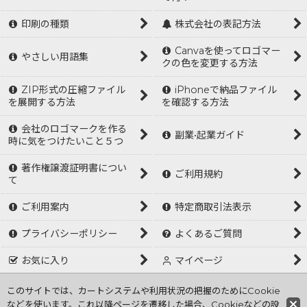
印刷の種類
株式会社の表記方法
Canvaを使ってロゴマー
やさしい用語集
クの色を変更する方法
ZIP形式の圧縮ファイル
iPhoneで納品ファイル
を展開する方法
を確認する方法
会社のロゴマークを作る
副業•起業ガイド
時に気をつけたいこと５つ
著作権譲渡証明書につい
ご利用規約
て
ご利用案内
特定商取引法表示
プライバシーポリシー
よくあるご質問
お気に入り
マイページ
ログイン
このサイトでは、カートシステムや利用状況の把握のためにCookie
などを使います。これ以降ページを遷移した場合、Cookieなどの設