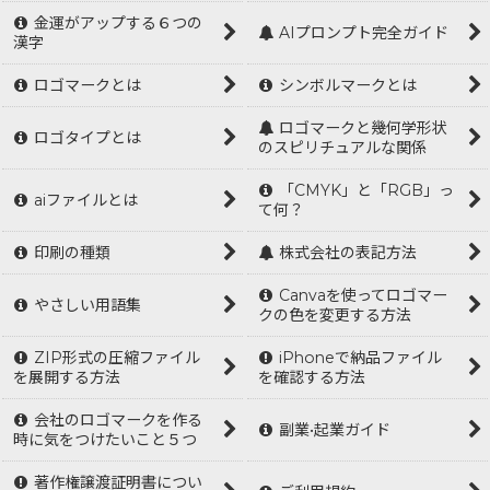
金運がアップする６つの
AIプロンプト完全ガイド
漢字
ロゴマークとは
シンボルマークとは
ロゴマークと幾何学形状
ロゴタイプとは
のスピリチュアルな関係
「CMYK」と「RGB」っ
aiファイルとは
て何？
印刷の種類
株式会社の表記方法
Canvaを使ってロゴマー
やさしい用語集
クの色を変更する方法
ZIP形式の圧縮ファイル
iPhoneで納品ファイル
を展開する方法
を確認する方法
会社のロゴマークを作る
副業•起業ガイド
時に気をつけたいこと５つ
著作権譲渡証明書につい