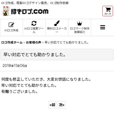
ロゴ作成、既製ロゴデザイン販売、ロゴ制作依頼
カート
AIロゴ提案ツー
無料ロゴメーカ
ロゴマーク制作
AIロゴ作成
ル
ー
実績紹介
ロゴ作成ホーム
>
お客様の声
>
早い対応でとても助かりました。
早い対応でとても助かりました。
2018
11
06
年
月
日
何度も修正していただき、大変お世話になりました。
早い対応でとても助かりました。
有難うございました。
«
前
次
»